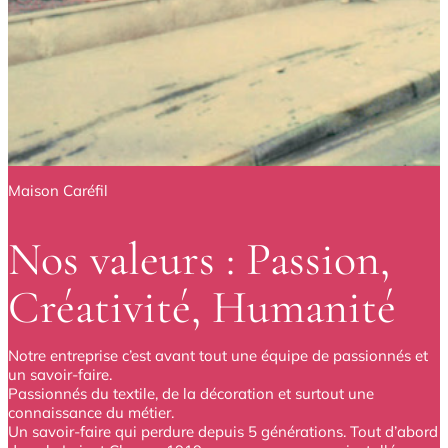
Maison Caréfil
Nos valeurs : Passion,
Créativité, Humanité
Notre entreprise c’est avant tout une équipe de passionnés et
un savoir-faire.
Passionnés du textile, de la décoration et surtout une
connaissance du métier.
Un savoir-faire qui perdure depuis 5 générations. Tout d’abord