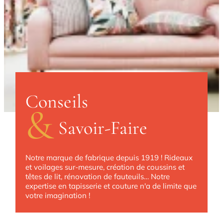
Conseils
&
Savoir-Faire
Notre marque de fabrique depuis 1919 ! Rideaux
et voilages sur-mesure, création de coussins et
têtes de lit, rénovation de fauteuils… Notre
expertise en tapisserie et couture n'a de limite que
votre imagination !